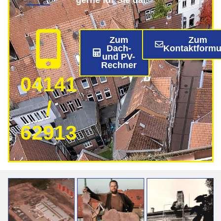
Zum
Zum
Dach-
Kontaktformu
und PV-
Rechner
04141
/
62913