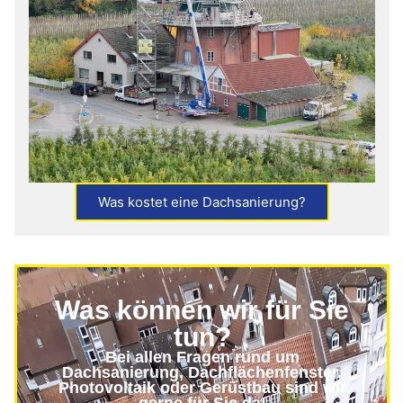
Was kostet eine Dachsanierung?
Was können wir für Sie
tun?
Bei allen Fragen rund um
Dachsanierung, Dachflächenfenster,
Photovoltaik oder Gerüstbau sind wir
gerne für Sie da!