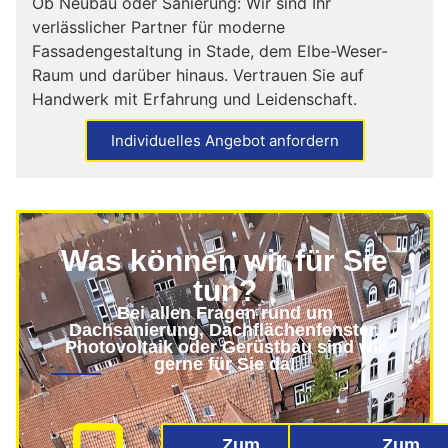
Ob Neubau oder Sanierung: Wir sind Ihr
verlässlicher Partner für moderne
Fassadengestaltung in Stade, dem Elbe-Weser-
Raum und darüber hinaus. Vertrauen Sie auf
Handwerk mit Erfahrung und Leidenschaft.
Individuelles Angebot anfordern
Was können wir für Sie
tun?
Bei allen Fragen rund um
Dachsanierung, Dachflächenfenster,
Photovoltaik oder Gerüstbau sind wir
gerne für Sie da!
Zum
Zum